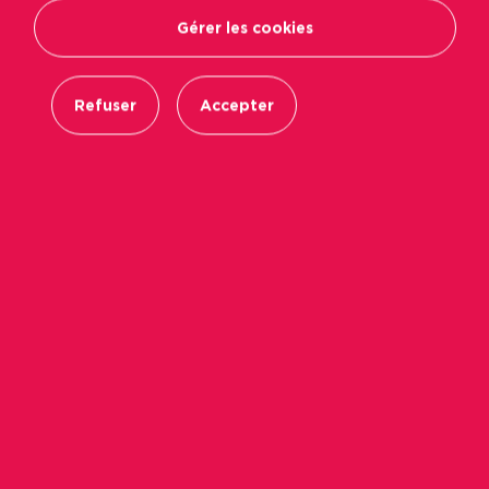
Gérer les cookies
Refuser
Accepter
Favori
Partager
Envoyer par mail
Ville
Angers
Loyer hors charges
40.23 €
Référence
1662-0027
Votre interlocuteur