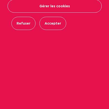
Gérer les cookies
Refuser
Accepter
Contact Presse
Tel. : 02 41 68 77 00
- Email :
communication@podeliha.com