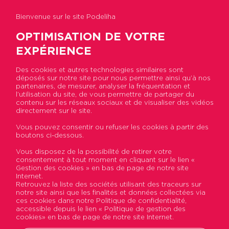
Bienvenue sur le site Podeliha
OPTIMISATION DE VOTRE
EXPÉRIENCE
Des cookies et autres technologies similaires sont
Accueil
>
Nous connaitre
>
Presse
déposés sur notre site pour nous permettre ainsi qu’à nos
partenaires, de mesurer, analyser la fréquentation et
l’utilisation du site, de vous permettre de partager du
Presse
contenu sur les réseaux sociaux et de visualiser des vidéos
directement sur le site.
Retrouvez tous les communiqués de
Vous pouvez consentir ou refuser les cookies à partir des
presse mis en ligne régulièrement par
boutons ci-dessous.
Podeliha.
Vous disposez de la possibilité de retirer votre
Si un sujet vous intéresse ou si vous
consentement à tout moment en cliquant sur le lien «
Gestion des cookies » en bas de page de notre site
souhaitez obtenir des photos, n’hésitez
Internet.
pas à nous en
Retrouvez la liste des sociétés utilisant des traceurs sur
notre site ainsi que les finalités et données collectées via
faire la demande.
ces cookies dans notre Politique de confidentialité,
accessible depuis le lien « Politique de gestion des
cookies» en bas de page de notre site Internet.