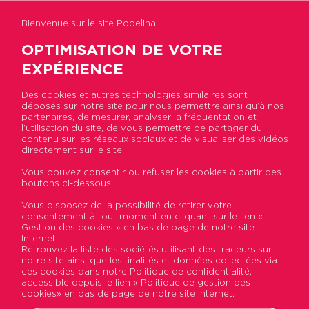
Bienvenue sur le site Podeliha
OPTIMISATION DE VOTRE
EXPÉRIENCE
Des cookies et autres technologies similaires sont
Accueil
>
Politique de confidentialité
déposés sur notre site pour nous permettre ainsi qu’à nos
partenaires, de mesurer, analyser la fréquentation et
Politique de confidentialité
l’utilisation du site, de vous permettre de partager du
contenu sur les réseaux sociaux et de visualiser des vidéos
directement sur le site.
La protection de vos données est une
Vous pouvez consentir ou refuser les cookies à partir des
boutons ci-dessous.
priorité de Podeliha
Vous disposez de la possibilité de retirer votre
consentement à tout moment en cliquant sur le lien «
Dans une démarche de conformité au Règlement
Gestion des cookies » en bas de page de notre site
Internet.
Européen sur la Protection des Données (RGPD),
Retrouvez la liste des sociétés utilisant des traceurs sur
Podeliha a désigné un Délégué à la Protection des
notre site ainsi que les finalités et données collectées via
ces cookies dans notre Politique de confidentialité,
Données (DPO).
accessible depuis le lien « Politique de gestion des
Le DPO a pour rôle de mettre en oeuvre la
cookies» en bas de page de notre site Internet.
gouvernance de l’information qui s’inscrit dans nos