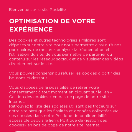
Bienvenue sur le site Podeliha
OPTIMISATION DE VOTRE
EXPÉRIENCE
Des cookies et autres technologies similaires sont
Retour à la liste
déposés sur notre site pour nous permettre ainsi qu’à nos
partenaires, de mesurer, analyser la fréquentation et
l’utilisation du site, de vous permettre de partager du
contenu sur les réseaux sociaux et de visualiser des vidéos
ANGERS Résidence
directement sur le site.
étudiante de l’Europe 2
Vous pouvez consentir ou refuser les cookies à partir des
boutons ci-dessous.
chambres à louer
Vous disposez de la possibilité de retirer votre
consentement à tout moment en cliquant sur le lien «
colocation dans un T3
Gestion des cookies » en bas de page de notre site
Internet.
meublé SAINT
Retrouvez la liste des sociétés utilisant des traceurs sur
notre site ainsi que les finalités et données collectées via
BARTHELEMY D’ANJOU
ces cookies dans notre Politique de confidentialité,
accessible depuis le lien « Politique de gestion des
cookies» en bas de page de notre site Internet.