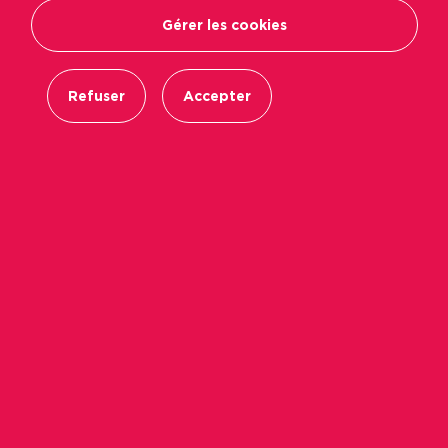
Gérer les cookies
Refuser
Accepter
Précédent
Suiva
Favori
2
Partager
Envoyer par mail
Ville
Saint-Barthélemy-d'Anjou
Surface
2
44,13 m