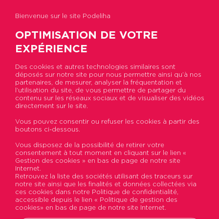
Bienvenue sur le site Podeliha
OPTIMISATION DE VOTRE
EXPÉRIENCE
Des cookies et autres technologies similaires sont
déposés sur notre site pour nous permettre ainsi qu’à nos
Accueil
>
Actualités
>
5 choses à savoir sur la
partenaires, de mesurer, analyser la fréquentation et
relation client chez Podeliha
l’utilisation du site, de vous permettre de partager du
contenu sur les réseaux sociaux et de visualiser des vidéos
directement sur le site.
5 choses à savoir sur la
Vous pouvez consentir ou refuser les cookies à partir des
boutons ci-dessous.
relation client chez
Vous disposez de la possibilité de retirer votre
Podeliha
consentement à tout moment en cliquant sur le lien «
Gestion des cookies » en bas de page de notre site
Internet.
Publié le 12 juillet 2022
Retrouvez la liste des sociétés utilisant des traceurs sur
notre site ainsi que les finalités et données collectées via
ces cookies dans notre Politique de confidentialité,
accessible depuis le lien « Politique de gestion des
cookies» en bas de page de notre site Internet.