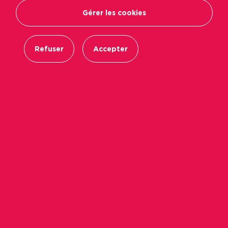
Gérer les cookies
Refuser
Accepter
La mission d’un bailleur social ne s’arrête pas à
la construction de logements et la gestion
locative : la satisfaction des locataires et
l’accompagnement des demandeurs de
logement sont des enjeux importants pour
Podeliha. Comment fonctionne la relation client
? On vous en dit plus.