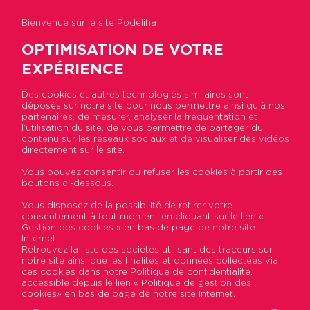
Bienvenue sur le site Podeliha
OPTIMISATION DE VOTRE
EXPÉRIENCE
Des cookies et autres technologies similaires sont
déposés sur notre site pour nous permettre ainsi qu’à nos
Accueil
>
Actualités
>
Des bureaux à Nantes pour
partenaires, de mesurer, analyser la fréquentation et
accueillir le public
l’utilisation du site, de vous permettre de partager du
contenu sur les réseaux sociaux et de visualiser des vidéos
directement sur le site.
Des bureaux à Nantes pour
Vous pouvez consentir ou refuser les cookies à partir des
boutons ci-dessous.
accueillir le public
Vous disposez de la possibilité de retirer votre
consentement à tout moment en cliquant sur le lien «
Publié le 19 décembre 2017
Gestion des cookies » en bas de page de notre site
Internet.
Retrouvez la liste des sociétés utilisant des traceurs sur
notre site ainsi que les finalités et données collectées via
ces cookies dans notre Politique de confidentialité,
accessible depuis le lien « Politique de gestion des
cookies» en bas de page de notre site Internet.