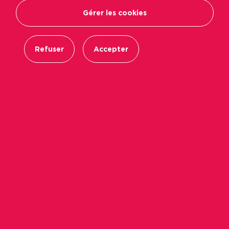
Gérer les cookies
Pour s’implanter durablement en Loire-
Atlantique, un département dans lequel 67 %
Refuser
Accepter
des ménages peuvent prétendre à un logement
social, Immobilière Podeliha ouvre au public des
bureaux nantais près de Gare-Sud.
Gérant environ 20 500 logements sur plus de
164 communes, Immobilière Podeliha s’inscrit
comme un opérateur de référence du logement
social dans la région Pays de la Loire. Son
développement passe inévitablement par la
Loire-Atlantique, un département qui compte
1,4 millions d’habitants dont 300 000 à Nantes.
Pour réaliser ces objectifs et s’implanter
durablement dans ce département, Immobilière