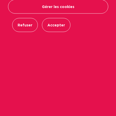
Gérer les cookies
Refuser
Accepter
Construites par Immobilière Podeliha dans le
nouvel éco-quartier des Ecotières à
Villévêque, 7 maisons locatives ont été
inaugurées le 25 novembre 2016.
Depuis plusieurs années, la commune de
Villevêque a engagé une réflexion sur
l’urbanisation du secteur des Ecotières, à l’est