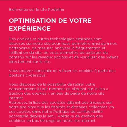
Bienvenue sur le site Podeliha
OPTIMISATION DE VOTRE
EXPÉRIENCE
Des cookies et autres technologies similaires sont
déposés sur notre site pour nous permettre ainsi qu’à nos
Accueil
>
Actualités
>
Des maisons locatives dans
partenaires, de mesurer, analyser la fréquentation et
le nouvel éco-quartier de Villévêque
l’utilisation du site, de vous permettre de partager du
contenu sur les réseaux sociaux et de visualiser des vidéos
directement sur le site.
Des maisons locatives dans
Vous pouvez consentir ou refuser les cookies à partir des
boutons ci-dessous.
le nouvel éco-quartier de
Vous disposez de la possibilité de retirer votre
Villévêque
consentement à tout moment en cliquant sur le lien «
Gestion des cookies » en bas de page de notre site
Internet.
Publié le 08 décembre 2016
Retrouvez la liste des sociétés utilisant des traceurs sur
notre site ainsi que les finalités et données collectées via
ces cookies dans notre Politique de confidentialité,
accessible depuis le lien « Politique de gestion des
cookies» en bas de page de notre site Internet.