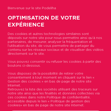
Bienvenue sur le site Podeliha
OPTIMISATION DE VOTRE
EXPÉRIENCE
Des cookies et autres technologies similaires sont
déposés sur notre site pour nous permettre ainsi qu’à nos
Accueil
>
Actualités
>
Développement de
partenaires, de mesurer, analyser la fréquentation et
Podeliha en Vendée : focus sur nos opérations
l’utilisation du site, de vous permettre de partager du
immobilières
contenu sur les réseaux sociaux et de visualiser des vidéos
directement sur le site.
Vous pouvez consentir ou refuser les cookies à partir des
Développement de
boutons ci-dessous.
Podeliha en Vendée : focus
Vous disposez de la possibilité de retirer votre
consentement à tout moment en cliquant sur le lien «
sur nos opérations
Gestion des cookies » en bas de page de notre site
Internet.
immobilières
Retrouvez la liste des sociétés utilisant des traceurs sur
notre site ainsi que les finalités et données collectées via
ces cookies dans notre Politique de confidentialité,
Publié le 29 juin 2022
accessible depuis le lien « Politique de gestion des
cookies» en bas de page de notre site Internet.