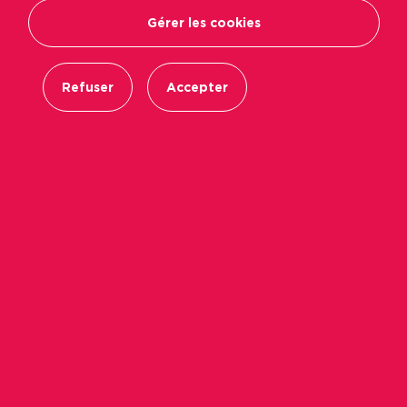
Gérer les cookies
Refuser
Accepter
De nombreuses opérations en Vendée ont été
menées par Podeliha ces dernières années
quand d’autres sont en cours et verront le jour
dans les prochains mois. Dans cet article, nous
souhaitons vous présenter quelques-unes de nos