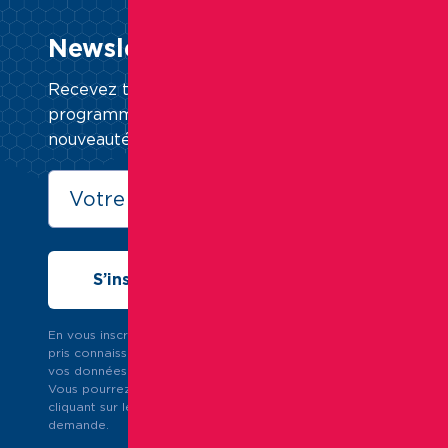
Newsletter institutionnelle
Recevez toute l’actualité sur nos nouveaux
programmes, la vie de quartier, nos
nouveautés… chaque mois.
En vous inscrivant à la newsletter, vous confirmez avoir
pris connaissance de notre
politique
sur la protection de
vos données personnelles.
Vous pourrez vous désinscrire à tout moment en
cliquant sur le lien en bas de la newsletter ou sur simple
demande.
Alternative: