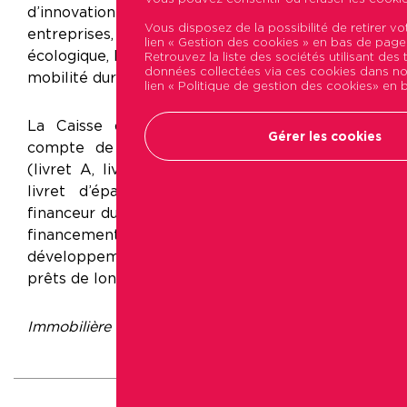
d’innovation : le développement des
Vous disposez de la possibilité de retirer 
entreprises, la transition énergétique et
lien « Gestion des cookies » en bas de page 
écologique, le logement, les infrastructures et la
Retrouvez la liste des sociétés utilisant des t
données collectées via ces cookies dans notr
mobilité durable.
lien « Politique de gestion des cookies» en 
La Caisse des Dépôts, gestionnaire pour le
Gérer les cookies
compte de l’Etat de l’épargne réglementée
(livret A, livret de développement durable et
livret d’épargne populaire), est le premier
financeur du logement social et accompagne le
financement de projets prioritaires pour le
développement des territoires, grâce à des
prêts de long terme à taux privilégiés.
Immobilière Podeliha le 29 septembre 2014