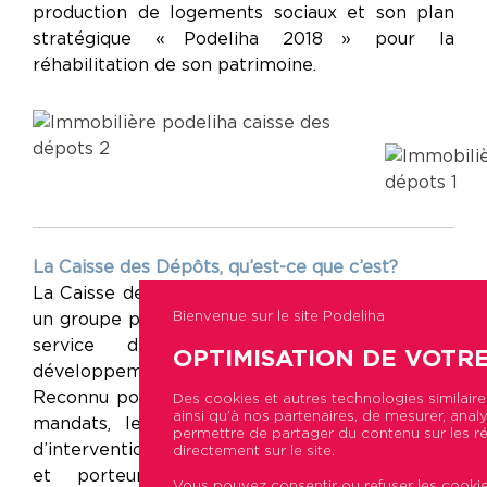
production de logements sociaux et son plan
stratégique « Podeliha 2018 » pour la
réhabilitation de son patrimoine.
La Caisse des Dépôts, qu’est-ce que c’est ?
La Caisse des Dépôts et ses filiales constituent
Bienvenue sur le site Podeliha
un groupe public, investisseur de long terme au
service de l’intérêt général et du
OPTIMISATION DE VOTR
développement économique des territoires.
Reconnu pour son expertise dans la gestion de
Des cookies et autres technologies similair
ainsi qu’à nos partenaires, de mesurer, analys
mandats, le Groupe s’est donné 4 secteurs
permettre de partager du contenu sur les ré
d’intervention prioritaires, créateurs d’emplois
directement sur le site.
et porteurs d’ambitions industrielles et
Vous pouvez consentir ou refuser les cookie