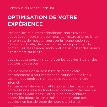
Bienvenue sur le site Podeliha
OPTIMISATION DE VOTRE
EXPÉRIENCE
Des cookies et autres technologies similaires sont
déposés sur notre site pour nous permettre ainsi qu’à nos
Accueil
>
Actualités
>
Immobilière Podeliha
partenaires, de mesurer, analyser la fréquentation et
inaugure son lotissement à Trélazé
l’utilisation du site, de vous permettre de partager du
contenu sur les réseaux sociaux et de visualiser des vidéos
directement sur le site.
Immobilière Podeliha
Vous pouvez consentir ou refuser les cookies à partir des
boutons ci-dessous.
inaugure son lotissement à
Vous disposez de la possibilité de retirer votre
Trélazé
consentement à tout moment en cliquant sur le lien «
Gestion des cookies » en bas de page de notre site
Internet.
Publié le 22 janvier 2016
Retrouvez la liste des sociétés utilisant des traceurs sur
notre site ainsi que les finalités et données collectées via
ces cookies dans notre Politique de confidentialité,
accessible depuis le lien « Politique de gestion des
cookies» en bas de page de notre site Internet.