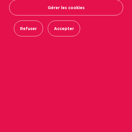
Gérer les cookies
Refuser
Accepter
Le 18 janvier 2016, Immobilière Podeliha
inaugurait le lotissement Auguste Chouteau
près du quartier du Grand Bellevue à Trélazé
,
à l’angle des rues Reclus et Chouteau. Au total,
32 logements locatifs (appartements et
maisons)
ont été livrés, remplaçant la cité
d’urgence construite dans les années 1970.