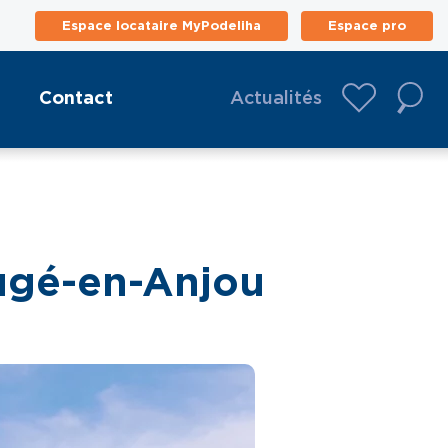
Espace locataire MyPodeliha
Espace pro
Contact
Actualités
augé-en-Anjou