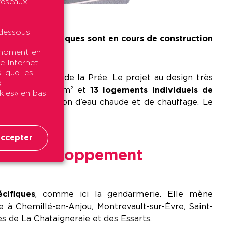
 réseaux
dessous.
q projets identiques sont en cours de construction
t moment en
e Internet.
i que les
: les Terrasses de la Prée. Le projet au design très
e
ace totale 327 m² et
13 logements individuels de
okies» en bas
our la production d’eau chaude et de chauffage. Le
ccepter
e de développement
cifiques
, comme ici la gendarmerie. Elle mène
e à Chemillé-en-Anjou, Montrevault-sur-Èvre, Saint-
s de La Chataigneraie et des Essarts.