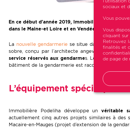
l’utilisatio
sociaux et d
Vous pouvez
En ce début d’année 2019, Immobilière Podeliha li
dans le Maine-et Loire et en Vendée.
Vous dispos
cliquant sur
Retrouvez la
La
nouvelle gendarmerie
se situe dans le nouveau q
finalités et
sobre, conçu par l’architecte angevin Crespy-A
confidential
service réservés aux gendarme
s. Les 13 pavillon
de page de n
bâtiment de la gendarmerie est raccordé à une chauf
L’équipement spécifique : 
Immobilière Podeliha développe un
véritable s
actuellement cinq autres projets similaires à des 
Macaire-en-Mauges (projet d’extension de la gendar