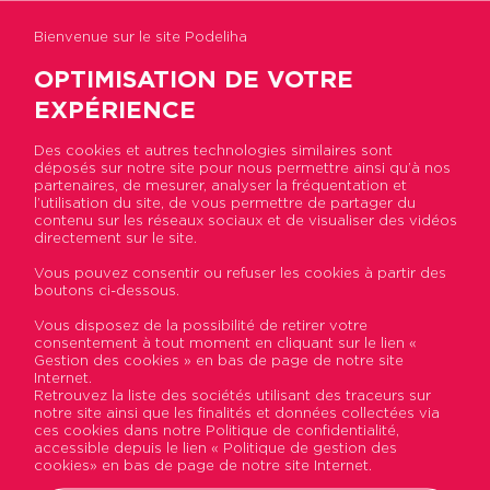
Bienvenue sur le site Podeliha
OPTIMISATION DE VOTRE
EXPÉRIENCE
Des cookies et autres technologies similaires sont
déposés sur notre site pour nous permettre ainsi qu’à nos
Accueil
>
Actualités
>
Objets connectés : la
partenaires, de mesurer, analyser la fréquentation et
finalité n’est pas l’objet mais son résultat !
l’utilisation du site, de vous permettre de partager du
contenu sur les réseaux sociaux et de visualiser des vidéos
directement sur le site.
Objets connectés : la
Vous pouvez consentir ou refuser les cookies à partir des
boutons ci-dessous.
finalité n’est pas l’objet
Vous disposez de la possibilité de retirer votre
mais son résultat !
consentement à tout moment en cliquant sur le lien «
Gestion des cookies » en bas de page de notre site
Internet.
Publié le 26 octobre 2017
Retrouvez la liste des sociétés utilisant des traceurs sur
notre site ainsi que les finalités et données collectées via
ces cookies dans notre Politique de confidentialité,
accessible depuis le lien « Politique de gestion des
cookies» en bas de page de notre site Internet.