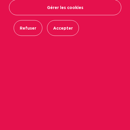
Gérer les cookies
Refuser
Accepter
Le
World Electronics Forum
, événement
international, organisé dans le cadre de la
«
connected week
» a démarré à Angers. Il réunit
un grand nombre de professionnels de
l’électronique, du numérique et de starts-up
développant des objets connectés. Une belle
occasion pour Immobilière Podeliha d’annoncer
le déploiement de la solution connectée