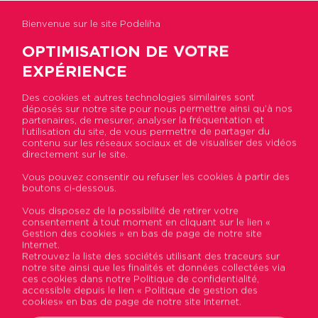
Bienvenue sur le site Podeliha
OPTIMISATION DE VOTRE
EXPÉRIENCE
Des cookies et autres technologies similaires sont
déposés sur notre site pour nous permettre ainsi qu’à nos
Accueil
>
Actualités
>
[ On innove ] Podeliha
partenaires, de mesurer, analyser la fréquentation et
primée par ALINOV pour son projet « Madoliha » !
l’utilisation du site, de vous permettre de partager du
contenu sur les réseaux sociaux et de visualiser des vidéos
directement sur le site.
[ On innove ] Podeliha
Vous pouvez consentir ou refuser les cookies à partir des
boutons ci-dessous.
primée par ALINOV pour
Vous disposez de la possibilité de retirer votre
son projet « Madoliha » !
consentement à tout moment en cliquant sur le lien «
Gestion des cookies » en bas de page de notre site
Internet.
Publié le 02 février 2021
Retrouvez la liste des sociétés utilisant des traceurs sur
notre site ainsi que les finalités et données collectées via
ces cookies dans notre Politique de confidentialité,
accessible depuis le lien « Politique de gestion des
cookies» en bas de page de notre site Internet.