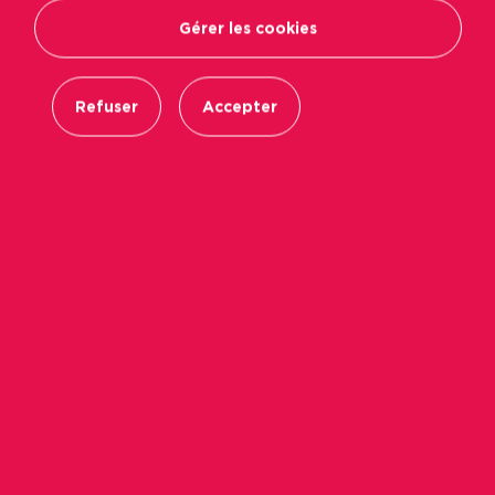
Gérer les cookies
Refuser
Accepter
2000 --- Happy People --- Image by © Royalty-
Free/Corbis
Action Logement Immobilier, par le biais de son
fonds d’innovation ALINOV
, veut encourager ses
filiales à expérimenter et capitaliser des projets
innovants, dont le but principal est d’améliorer
le service rendu aux locataires. C’est dans cette
dynamique que les équipes de Podeliha ont
travaillé en 2020 sur un projet innovant misant