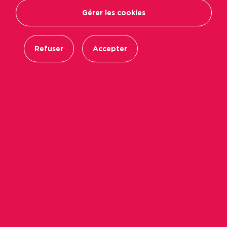
Gérer les cookies
Refuser
Accepter
En application de la loi ALUR, le bailleur social
peut souscrire une assurance pour le compte
des Locataires Non Assurés (LNA), et leur
refacturer la prime. Le meilleur moyen d’éviter
ce surcoût est d'envoyer chaque année
l’attestation d'assurance à son bailleur !