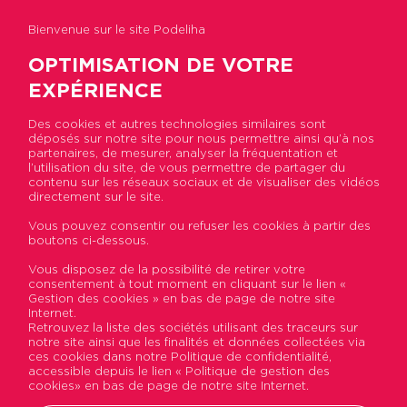
Bienvenue sur le site Podeliha
OPTIMISATION DE VOTRE
EXPÉRIENCE
Des cookies et autres technologies similaires sont
déposés sur notre site pour nous permettre ainsi qu’à nos
Accueil
>
Actualités
>
Podeliha sensibilise ses
partenaires, de mesurer, analyser la fréquentation et
locataires à leur obligation d'envoyer chaque
l’utilisation du site, de vous permettre de partager du
année leur attestation assurance
contenu sur les réseaux sociaux et de visualiser des vidéos
directement sur le site.
Vous pouvez consentir ou refuser les cookies à partir des
Podeliha sensibilise ses
boutons ci-dessous.
locataires à leur obligation
Vous disposez de la possibilité de retirer votre
consentement à tout moment en cliquant sur le lien «
d'envoyer chaque année
Gestion des cookies » en bas de page de notre site
Internet.
leur attestation assurance
Retrouvez la liste des sociétés utilisant des traceurs sur
notre site ainsi que les finalités et données collectées via
ces cookies dans notre Politique de confidentialité,
Publié le 25 août 2020
accessible depuis le lien « Politique de gestion des
cookies» en bas de page de notre site Internet.