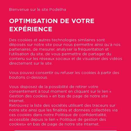
Bienvenue sur le site Podeliha
OPTIMISATION DE VOTRE
EXPÉRIENCE
Des cookies et autres technologies similaires sont
déposés sur notre site pour nous permettre ainsi qu’à nos
Accueil
>
Actualités
>
Remise en service
partenaires, de mesurer, analyser la fréquentation et
progressive du chauffage collectif
l’utilisation du site, de vous permettre de partager du
contenu sur les réseaux sociaux et de visualiser des vidéos
directement sur le site.
Remise en service
Vous pouvez consentir ou refuser les cookies à partir des
boutons ci-dessous.
progressive du chauffage
Vous disposez de la possibilité de retirer votre
collectif
consentement à tout moment en cliquant sur le lien «
Gestion des cookies » en bas de page de notre site
Internet.
Publié le 02 octobre 2020
Retrouvez la liste des sociétés utilisant des traceurs sur
notre site ainsi que les finalités et données collectées via
ces cookies dans notre Politique de confidentialité,
accessible depuis le lien « Politique de gestion des
cookies» en bas de page de notre site Internet.