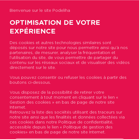
Bienvenue sur le site Podeliha
OPTIMISATION DE VOTRE
EXPÉRIENCE
Des cookies et autres technologies similaires sont
déposés sur notre site pour nous permettre ainsi qu’à nos
Accueil
>
Actualités
>
Témoignage d'Immobilière
partenaires, de mesurer, analyser la fréquentation et
Podeliha sur la Responsabilité Sociétale et
l’utilisation du site, de vous permettre de partager du
Environnementale
contenu sur les réseaux sociaux et de visualiser des vidéos
directement sur le site.
Vous pouvez consentir ou refuser les cookies à partir des
Témoignage d'Immobilière
boutons ci-dessous.
Podeliha sur la
Vous disposez de la possibilité de retirer votre
consentement à tout moment en cliquant sur le lien «
Responsabilité Sociétale et
Gestion des cookies » en bas de page de notre site
Internet.
Environnementale
Retrouvez la liste des sociétés utilisant des traceurs sur
notre site ainsi que les finalités et données collectées via
ces cookies dans notre Politique de confidentialité,
Publié le 23 avril 2018
accessible depuis le lien « Politique de gestion des
cookies» en bas de page de notre site Internet.