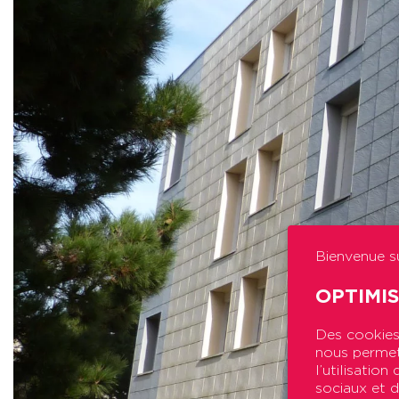
Bienvenue su
OPTIMI
Des cookies 
nous permett
l’utilisatio
sociaux et d