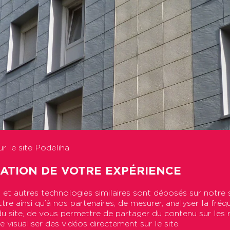
r le site Podeliha
SATION DE VOTRE EXPÉRIENCE
et autres technologies similaires sont déposés sur notre 
re ainsi qu’à nos partenaires, de mesurer, analyser la fréq
n du site, de vous permettre de partager du contenu sur les
e visualiser des vidéos directement sur le site.