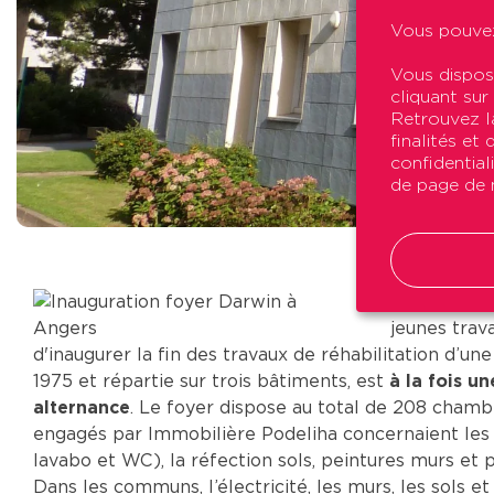
Vous pouvez
Vous dispos
cliquant sur
Retrouvez la
finalités et
confidential
de page de n
Les travaux
jeunes trav
d'inaugurer la fin des travaux de réhabilitation d’un
1975 et répartie sur trois bâtiments, est
à la fois u
alternance
. Le foyer dispose au total de 208 chambr
engagés par Immobilière Podeliha concernaient les 
lavabo et WC), la réfection sols, peintures murs et p
Dans les communs, l’électricité, les murs, les sols e