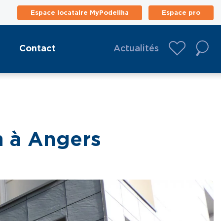
Espace locataire MyPodeliha
Espace pro
Contact
Actualités
n à Angers