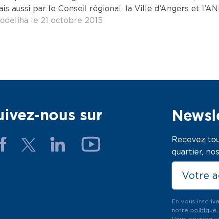
mais aussi par le Conseil régional, la Ville d’Angers et
odeliha le 21 octobre 2015
uivez-nous sur
Newsle
Recevez tou
quartier, n
En vous inscriv
notre
politique
Vous pourrez vo