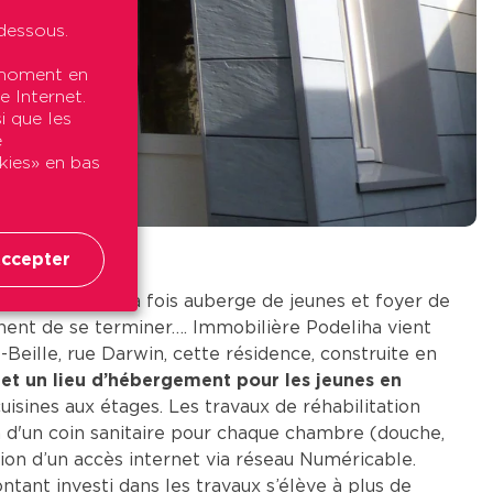
dessous.
t moment en
e Internet.
i que les
e
okies» en bas
ccepter
oyer Darwin, à la fois auberge de jeunes et foyer de
ennent de se terminer…. Immobilière Podeliha vient
e-Beille, rue Darwin, cette résidence, construite en
s et un lieu d’hébergement pour les jeunes en
uisines aux étages. Les travaux de réhabilitation
 d'un coin sanitaire pour chaque chambre (douche,
ition d’un accès internet via réseau Numéricable.
ntant investi dans les travaux s’élève à plus de