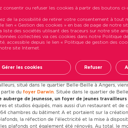
 consentir ou refuser les cookies à partir des boutons ci-
ez de la possibilité de retirer votre consentement à tou
 le lien « Gestion des cookies » en bas de page de notre sit
 liste des sociétés utilisant des traceurs sur notre site ains
 données collectées via ces cookies dans notre Politique d
ité, accessible depuis le lien « Politique de gestion des co
otre site Internet.
Gérer les cookies
Refuser
A
 de réhabilitation et d’embellissement d’une partie du f
ailleurs, situé dans le quartier Belle-Beille à Angers, vi
e partie du
foyer Darwin
. Située dans le quartier de Bell
ne auberge de jeunesse, un foyer de jeunes travailleur
es et studios équipés, mais aussi d’un restaurant et de c
64 chambres du bâtiment A et portaient sur la création
lafonds, la réfection de l'électricité et la mise à dispos
t les plafonds ont également été rénovés. Au total, le mo