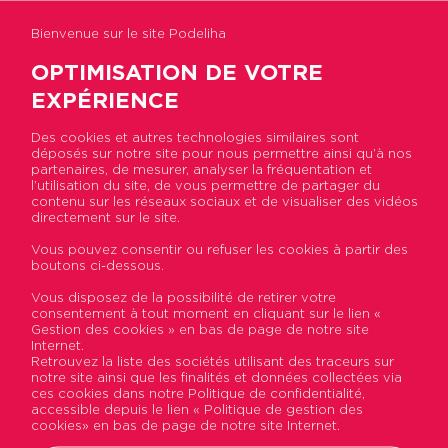
Bienvenue sur le site Podeliha
OPTIMISATION DE VOTRE
EXPÉRIENCE
Des cookies et autres technologies similaires sont
déposés sur notre site pour nous permettre ainsi qu’à nos
Accueil
>
Actualités
>
Tri des déchets : des bennes
partenaires, de mesurer, analyser la fréquentation et
installées en pied d’immeubles lors des
l’utilisation du site, de vous permettre de partager du
emménagements
contenu sur les réseaux sociaux et de visualiser des vidéos
directement sur le site.
Vous pouvez consentir ou refuser les cookies à partir des
Tri des déchets : des
boutons ci-dessous.
bennes installées en pied
Vous disposez de la possibilité de retirer votre
consentement à tout moment en cliquant sur le lien «
d’immeubles lors des
Gestion des cookies » en bas de page de notre site
Internet.
emménagements
Retrouvez la liste des sociétés utilisant des traceurs sur
notre site ainsi que les finalités et données collectées via
ces cookies dans notre Politique de confidentialité,
Publié le 04 décembre 2017
accessible depuis le lien « Politique de gestion des
cookies» en bas de page de notre site Internet.