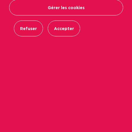
Gérer les cookies
Refuser
Accepter
Immobilière Podeliha a récemment initié une
démarche de récupération des déchets papiers
et cartons dans deux nouvelles résidences lors
de l’emménagement des familles. Une
opération totalement réussie !