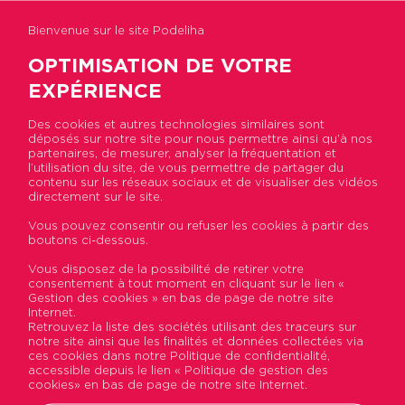
Bienvenue sur le site Podeliha
OPTIMISATION DE VOTRE
EXPÉRIENCE
Des cookies et autres technologies similaires sont
déposés sur notre site pour nous permettre ainsi qu’à nos
Accueil
>
Actualités
>
Un accueil entièrement
partenaires, de mesurer, analyser la fréquentation et
dédié à la clientèle d'Immobilière Podeliha
l’utilisation du site, de vous permettre de partager du
contenu sur les réseaux sociaux et de visualiser des vidéos
directement sur le site.
Un accueil entièrement
Vous pouvez consentir ou refuser les cookies à partir des
boutons ci-dessous.
dédié à la clientèle
Vous disposez de la possibilité de retirer votre
d'Immobilière Podeliha
consentement à tout moment en cliquant sur le lien «
Gestion des cookies » en bas de page de notre site
Internet.
Publié le 03 décembre 2014
Retrouvez la liste des sociétés utilisant des traceurs sur
notre site ainsi que les finalités et données collectées via
ces cookies dans notre Politique de confidentialité,
accessible depuis le lien « Politique de gestion des
cookies» en bas de page de notre site Internet.