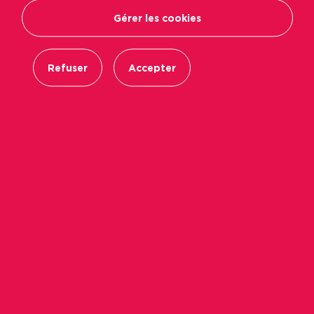
Gérer les cookies
Refuser
Accepter
Pour améliorer sa qualité de service et dans le
cadre de sa nouvelle organisation, Immobilière
Podeliha a ouvert depuis le 2 décembre 2014, un
accueil unique entièrement réservé aux
locataires et aux demandeurs de logements.
Ce nouvel espace est situé
7 rue de Beauval à
Angers
, dans les anciens locaux du Toit Angevin,
et
est ouvert du lundi au vendredi, de 9 h 00 à
12 h 30 et de 13 h 30 à 17 h 30
. A 8 mn du
centre-ville d’Angers, cet Accueil clientèle est