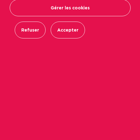
Gérer les cookies
Refuser
Accepter
Favori
1
Partager
Envoyer par mail
Ville
Château-Gontier-sur-Mayenne
Surface
2
65,13 m
Nbr de pièces
3 pièces