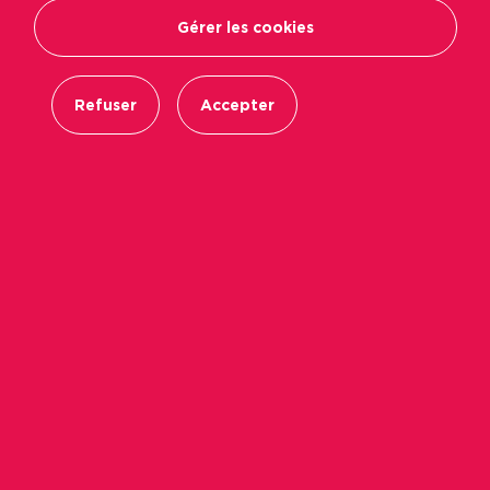
Gérer les cookies
Refuser
Accepter
Favori
Partager
Envoyer par mail
Ville
Les Ponts-de-Cé
Loyer hors charges
26,89 €
Référence
0723-0030