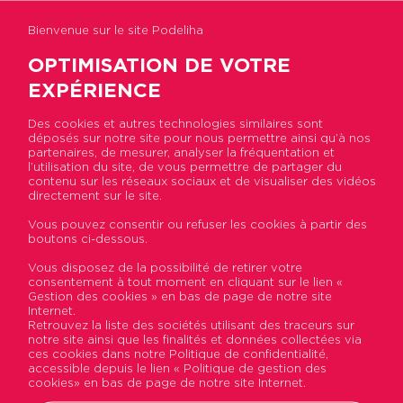
Bienvenue sur le site Podeliha
OPTIMISATION DE VOTRE
EXPÉRIENCE
Des cookies et autres technologies similaires sont
déposés sur notre site pour nous permettre ainsi qu’à nos
partenaires, de mesurer, analyser la fréquentation et
Accueil
>
Contact
l’utilisation du site, de vous permettre de partager du
contenu sur les réseaux sociaux et de visualiser des vidéos
directement sur le site.
Contact
Vous pouvez consentir ou refuser les cookies à partir des
boutons ci-dessous.
Vous disposez de la possibilité de retirer votre
Formulaire de contact
consentement à tout moment en cliquant sur le lien «
Gestion des cookies » en bas de page de notre site
Internet.
Si vous êtes déjà locataire Podeliha, faites votre
Retrouvez la liste des sociétés utilisant des traceurs sur
demande directement sur votre
espace locataire
notre site ainsi que les finalités et données collectées via
ces cookies dans notre Politique de confidentialité,
MyPodeliha
.
accessible depuis le lien « Politique de gestion des
cookies» en bas de page de notre site Internet.
Nom*