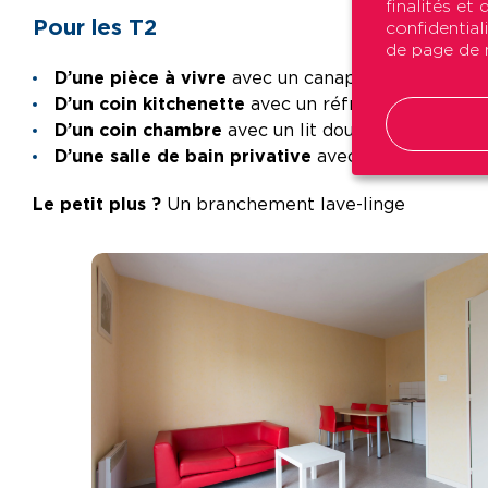
finalités et
Pour les T2
confidential
de page de n
D’une pièce à vivre
avec un canapé, une petite ta
D’un coin kitchenette
avec un réfrigérateur, deux 
D’un coin chambre
avec un lit double, une table
D’une salle de bain privative
avec une douche, u
Le petit plus ?
Un branchement lave-linge