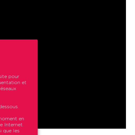
site pour
uentation et
 réseaux
dessous.
t moment en
e Internet.
i que les