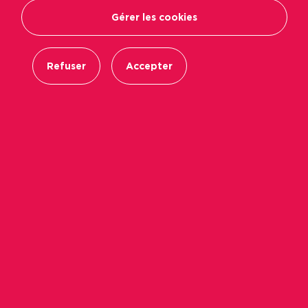
Précédent
Suiva
Gérer les cookies
Refuser
Accepter
Favori
2
Partager
Envoyer par mail
Ville
Orée d'Anjou
Surface
2
55,77 m
Nbr de pièces
2 pièces