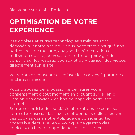
Bienvenue sur le site Podeliha
OPTIMISATION DE VOTRE
EXPÉRIENCE
Des cookies et autres technologies similaires sont
déposés sur notre site pour nous permettre ainsi qu’à nos
Accueil
>
Actualités
>
15 logements livrés à
partenaires, de mesurer, analyser la fréquentation et
Angers dans le quartier Deux-Croix Banchais
l’utilisation du site, de vous permettre de partager du
contenu sur les réseaux sociaux et de visualiser des vidéos
directement sur le site.
15 logements livrés à
Vous pouvez consentir ou refuser les cookies à partir des
boutons ci-dessous.
Angers dans le quartier
Vous disposez de la possibilité de retirer votre
Deux-Croix Banchais
consentement à tout moment en cliquant sur le lien «
Gestion des cookies » en bas de page de notre site
Internet.
Publié le 18 septembre 2017
Retrouvez la liste des sociétés utilisant des traceurs sur
notre site ainsi que les finalités et données collectées via
ces cookies dans notre Politique de confidentialité,
accessible depuis le lien « Politique de gestion des
cookies» en bas de page de notre site Internet.