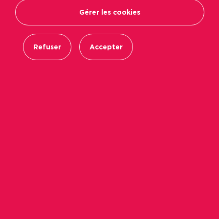
Gérer les cookies
Refuser
Accepter
La résidence Osten comprenant 15 logements
collectifs, à deux pas du cimetière de l’Est
d'Angers, a été livrée cet été.
Au 138 rue Larevellière, dans le quartier Deux-
Croix Banchais, près du cimetière de l’Est, la
résidence Osten a été livrée pendant l’été. Elle
comprend 15 logements collectifs en locatif
répartis sur trois niveaux, desservis pas un
ascenseur. Les logements vont du T2 d’environ