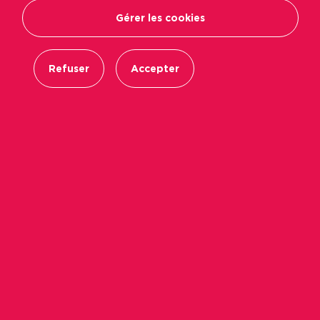
Gérer les cookies
Refuser
Accepter
10 juillet 2026
Devenir propriétaire : les
solutions pour concrétiser votre
projet
Acheter un logement, c’est un projet
plus accessible qu'on ne l'imagine !