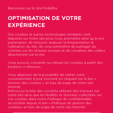
Bienvenue sur le site Podeliha
OPTIMISATION DE VOTRE
EXPÉRIENCE
Des cookies et autres technologies similaires sont
déposés sur notre site pour nous permettre ainsi qu’à nos
Accueil
>
Actualités
>
Baisse des APL et mise en
partenaires, de mesurer, analyser la fréquentation et
place de la RLS : ce qui change pour les locataires
l’utilisation du site, de vous permettre de partager du
contenu sur les réseaux sociaux et de visualiser des vidéos
directement sur le site.
Baisse des APL et mise en
Vous pouvez consentir ou refuser les cookies à partir des
boutons ci-dessous.
place de la RLS : ce qui
Vous disposez de la possibilité de retirer votre
change pour les locataires
consentement à tout moment en cliquant sur le lien «
Gestion des cookies » en bas de page de notre site
Internet.
Publié le 15 juin 2018
Retrouvez la liste des sociétés utilisant des traceurs sur
notre site ainsi que les finalités et données collectées via
ces cookies dans notre Politique de confidentialité,
accessible depuis le lien « Politique de gestion des
cookies» en bas de page de notre site Internet.