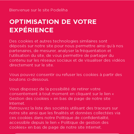
Bienvenue sur le site Podeliha
OPTIMISATION DE VOTRE
EXPÉRIENCE
Des cookies et autres technologies similaires sont
déposés sur notre site pour nous permettre ainsi qu’à nos
Accueil
>
Actualités
>
Forum social des
partenaires, de mesurer, analyser la fréquentation et
partenaires d'Immobilière Podeliha : les nouveaux
l’utilisation du site, de vous permettre de partager du
ressorts de l'innovation sociale
contenu sur les réseaux sociaux et de visualiser des vidéos
directement sur le site.
Vous pouvez consentir ou refuser les cookies à partir des
Forum social des
boutons ci-dessous.
partenaires d'Immobilière
Vous disposez de la possibilité de retirer votre
consentement à tout moment en cliquant sur le lien «
Podeliha : les nouveaux
Gestion des cookies » en bas de page de notre site
Internet.
ressorts de l'innovation
Retrouvez la liste des sociétés utilisant des traceurs sur
notre site ainsi que les finalités et données collectées via
sociale
ces cookies dans notre Politique de confidentialité,
accessible depuis le lien « Politique de gestion des
cookies» en bas de page de notre site Internet.
Publié le 26 janvier 2017