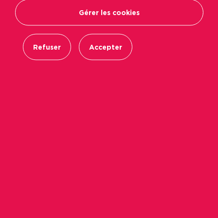
Gérer les cookies
Refuser
Accepter
L’innovation sociale est une réponse pour
adapter le logement aux mutations de la
société, qu’elles soient écologiques,
énergétiques, encore sociales et culturelles. Ce