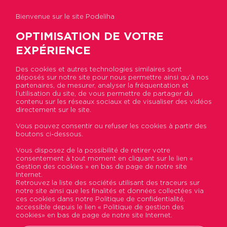
Bienvenue sur le site Podeliha
OPTIMISATION DE VOTRE
EXPÉRIENCE
Des cookies et autres technologies similaires sont
déposés sur notre site pour nous permettre ainsi qu’à nos
Accueil
>
Actualités
>
Le compostage collectif :
partenaires, de mesurer, analyser la fréquentation et
une pratique qui s’installe
l’utilisation du site, de vous permettre de partager du
contenu sur les réseaux sociaux et de visualiser des vidéos
directement sur le site.
Le compostage collectif :
Vous pouvez consentir ou refuser les cookies à partir des
boutons ci-dessous.
une pratique qui s’installe
Vous disposez de la possibilité de retirer votre
consentement à tout moment en cliquant sur le lien «
Publié le 24 novembre 2015
Gestion des cookies » en bas de page de notre site
Internet.
Retrouvez la liste des sociétés utilisant des traceurs sur
notre site ainsi que les finalités et données collectées via
ces cookies dans notre Politique de confidentialité,
accessible depuis le lien « Politique de gestion des
cookies» en bas de page de notre site Internet.