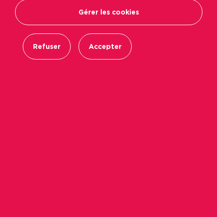
Gérer les cookies
Refuser
Accepter
Label Verte organisait le 7 novembre 2015 un
café débat sur le thème du
développement du
compostage collectif et des jardins partagés
,
réunissant les acteurs du département.
Immobilière Podeliha, fort de son expérience
dans ce domaine, y participait. Le 7 novembre
2015, à l’initiative de
Label Verte
, un café débat
sur le thème du compostage collectif et des
jardins partagés réunissait une soixantaine de