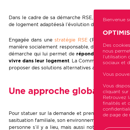
Dans le cadre de sa démarche RSE, de ses engagemen
Bienvenue su
de logement adaptées à l’évolution des besoins de s
OPTIMI
Engagée dans une
stratégie RSE
(Responsabilité s
Des cookies 
manière socialement responsable, de façon « à contri
nous permett
démarche qui lui permet de
répondre aux locataire
l’utilisatio
vivre dans leur logement
. La Commission d’adaptati
sociaux et d
proposer des solutions alternatives aux travaux. E
Vous pouvez
Vous dispos
Une approche globale pour 
cliquant sur
Retrouvez la
finalités et
confidential
Pour statuer sur la demande et prendre une décisio
de page de n
sa situation familiale, son environnement… Pour cela, 
personne s’il y a lieu, mais aussi notre réseau de 