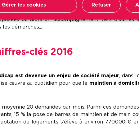
, analyse Véronique Lardeux, responsable du service Ha
Gérer les cookies
Refuser
A
locataire et les travaux ne suffiraient pas à faciliter 
osées ou alors un accompagnement vers d'autres aides
s les démarches...
iffres-clés 2016
ndicap est devenue un enjeu de société majeur
, dans 
prise œuvre au quotidien pour que le
maintien à domicil
 en moyenne 20 demandes par mois. Parmi ces demandes
ants, 15 % la pose de barres de maintien et de main cou
adaptation de logements s’élève à environ 770 000 € e