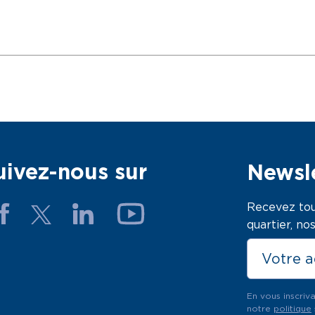
uivez-nous sur
Newsle
Recevez tou
quartier, n
En vous inscriv
notre
politique