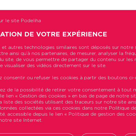
®
ts qualité et de sa certification Qualibail
, Immobili
r le site Podeliha
es locataires pour assurer leur maintien à domicile dans
SATION DE VOTRE EXPÉRIENCE
ociétale des entreprises), Immobilière Podeliha, à tra
et autres technologies similaires sont déposés sur notre 
buer à la bonne santé et au bien-être de la société ». C
re ainsi qu’à nos partenaires, de mesurer, analyser la fréq
s qui, confrontés à des difficultés – handicap, vieil
n du site, de vous permettre de partager du contenu sur les
on a pour objectif de valider ou d’infirmer ces demande
e visualiser des vidéos directement sur le site.
lle traite notamment les demandes d’aménagement en lie
 consentir ou refuser les cookies à partir des boutons ci-
ez de la possibilité de retirer votre consentement à tou
comprendre les besoins des l
 le lien « Gestion des cookies » en bas de page de notre sit
 liste des sociétés utilisant des traceurs sur notre site ains
 données collectées via ces cookies dans notre Politique d
ité, accessible depuis le lien « Politique de gestion des co
n appropriée, la Commission mène une approche globale
otre site Internet.
il lui est indispensable « de travailler en concertation av
professionnels. Il s’agit ici de comprendre comment le