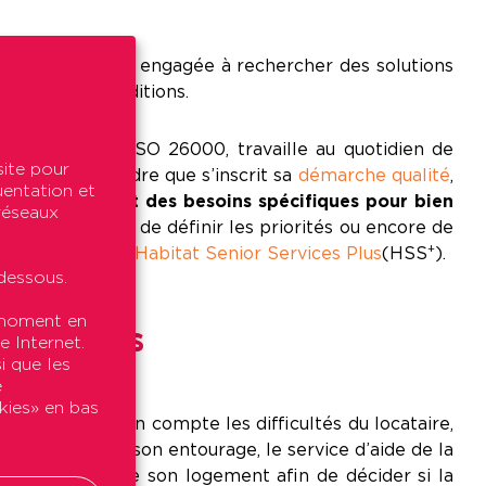
ère Podeliha est engagée à rechercher des solutions
 de bonnes conditions.
vers la norme ISO 26000, travaille au quotidien de
site pour
’est dans ce cadre que s’inscrit sa
démarche qualité
,
uentation et
lissement… –, ont des besoins spécifiques pour bien
 réseaux
s d’adaptation, de définir les priorités ou encore de
+
n avec le label
Habitat Senior Services Plus
(HSS
).
dessous.
t moment en
ocataires
e Internet.
i que les
e
okies» en bas
 en prenant en compte les difficultés du locataire,
ec le locataire, son entourage, le service d’aide de la
 locataire occupe son logement afin de décider si la