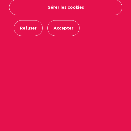
Gérer les cookies
Refuser
Accepter
Immobilière Podeliha s’inscrit dans la démarche
d’Action Logement, qui a lancé la semaine
dernière une grande campagne d’information
sur le sexisme ordinaire au travail, avec une
vidéo et un guide de sensibilisation.