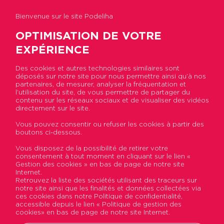
Bienvenue sur le site Podeliha
OPTIMISATION DE VOTRE
EXPÉRIENCE
Des cookies et autres technologies similaires sont
déposés sur notre site pour nous permettre ainsi qu’à nos
Accueil
>
Actualités
>
Le sexisme ordinaire au
partenaires, de mesurer, analyser la fréquentation et
travail, et si on agissait ?
l’utilisation du site, de vous permettre de partager du
contenu sur les réseaux sociaux et de visualiser des vidéos
directement sur le site.
Le sexisme ordinaire au
Vous pouvez consentir ou refuser les cookies à partir des
boutons ci-dessous.
travail, et si on agissait ?
Vous disposez de la possibilité de retirer votre
consentement à tout moment en cliquant sur le lien «
Publié le 29 novembre 2017
Gestion des cookies » en bas de page de notre site
Internet.
Retrouvez la liste des sociétés utilisant des traceurs sur
notre site ainsi que les finalités et données collectées via
ces cookies dans notre Politique de confidentialité,
accessible depuis le lien « Politique de gestion des
cookies» en bas de page de notre site Internet.