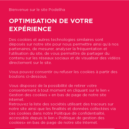
Bienvenue sur le site Podeliha
OPTIMISATION DE VOTRE
EXPÉRIENCE
Des cookies et autres technologies similaires sont
déposés sur notre site pour nous permettre ainsi qu’à nos
Accueil
>
Actualités
>
[ Portrait ] Conseillère
partenaires, de mesurer, analyser la fréquentation et
sociale à l’agence du Mans, Sarah accompagne les
l’utilisation du site, de vous permettre de partager du
locataires en difficultés
contenu sur les réseaux sociaux et de visualiser des vidéos
directement sur le site.
Vous pouvez consentir ou refuser les cookies à partir des
[ Portrait ] Conseillère
boutons ci-dessous.
sociale à l’agence du Mans,
Vous disposez de la possibilité de retirer votre
consentement à tout moment en cliquant sur le lien «
Sarah accompagne les
Gestion des cookies » en bas de page de notre site
Internet.
locataires en difficultés
Retrouvez la liste des sociétés utilisant des traceurs sur
notre site ainsi que les finalités et données collectées via
ces cookies dans notre Politique de confidentialité,
Publié le 18 mai 2021
accessible depuis le lien « Politique de gestion des
cookies» en bas de page de notre site Internet.