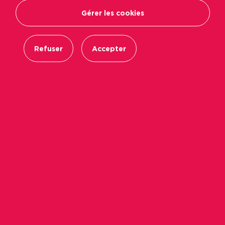
Gérer les cookies
Refuser
Accepter
Sarah, Conseillère sociale à l’agence Podeliha
du Mans, a toujours voulu travailler dans le
social… Travailleuse sociale de formation, elle
obtient son diplôme d’Etat de Conseillère en
économie sociale et familiale en 2000, après un
BTS Economie sociale et familiale.