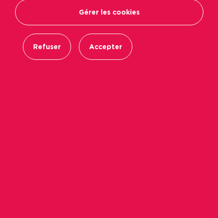
Gérer les cookies
Refuser
Accepter
Au sein du service de Coordination territoriale,
le chargé de mission animation sociale
intervient sur l’ensemble de la vie collective
dans les résidences. Au quotidien, il travaille
sous la direction de la Clientèle et des
Territoires, qui s’occupe notamment de