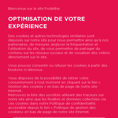
Bienvenue sur le site Podeliha
OPTIMISATION DE VOTRE
EXPÉRIENCE
Des cookies et autres technologies similaires sont
déposés sur notre site pour nous permettre ainsi qu’à nos
Accueil
>
Actualités
>
[ Portrait métier ] Charlène
partenaires, de mesurer, analyser la fréquentation et
et Claire, chargées de mission animation sociale
l’utilisation du site, de vous permettre de partager du
contenu sur les réseaux sociaux et de visualiser des vidéos
directement sur le site.
[ Portrait métier ] Charlène
Vous pouvez consentir ou refuser les cookies à partir des
boutons ci-dessous.
et Claire, chargées de
Vous disposez de la possibilité de retirer votre
mission animation sociale
consentement à tout moment en cliquant sur le lien «
Gestion des cookies » en bas de page de notre site
Internet.
Publié le 03 octobre 2022
Retrouvez la liste des sociétés utilisant des traceurs sur
notre site ainsi que les finalités et données collectées via
ces cookies dans notre Politique de confidentialité,
accessible depuis le lien « Politique de gestion des
cookies» en bas de page de notre site Internet.