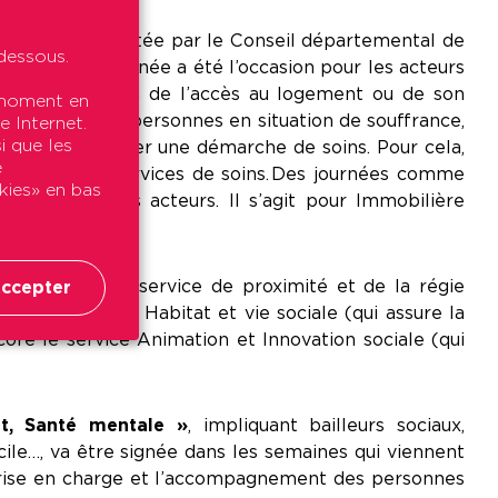
mars 2016, copilotée par le Conseil départemental de
dessous.
ciaux. Cette journée a été l’occasion pour les acteurs
 sur la question de l’accès au logement ou de son
t moment en
à repérer des personnes en situation de souffrance,
e Internet.
i que les
’inciter à entamer une démarche de soins. Pour cela,
e
ers les bons services de soins. Des journées comme
okies» en bas
es différents acteurs. Il s’agit pour Immobilière
liha, comme le service de proximité et de la régie
ccepter
es), le service Habitat et vie sociale (qui assure la
ore le service Animation et Innovation sociale (qui
t, Santé mentale »
, impliquant bailleurs sociaux,
icile…, va être signée dans les semaines qui viennent
a prise en charge et l’accompagnement des personnes