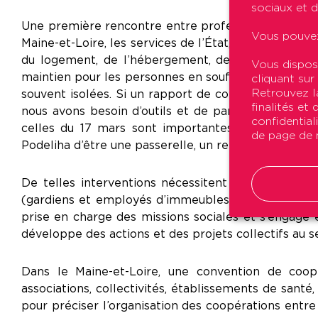
sociaux et d
Une première rencontre entre professionnels, à laqu
Vous pouvez
Maine-et-Loire, les services de l’État, l'ARS, le CES
du logement, de l’hébergement, de l’action socia
Vous dispos
maintien pour les personnes en souffrance psychiqu
cliquant sur
Retrouvez la
souvent isolées. Si un rapport de confiance est éta
finalités et
nous avons besoin d’outils et de partenaires pour
confidential
celles du 17 mars sont importantes pour se conna
de page de n
Podeliha d’être une passerelle, un relais. »
De telles interventions nécessitent une réelle im
(gardiens et employés d’immeubles, personnel de la r
prise en charge des missions sociales et s’engage 
développe des actions et des projets collectifs au s
Dans le Maine-et-Loire, une convention de coop
associations, collectivités, établissements de santé
pour préciser l’organisation des coopérations entr