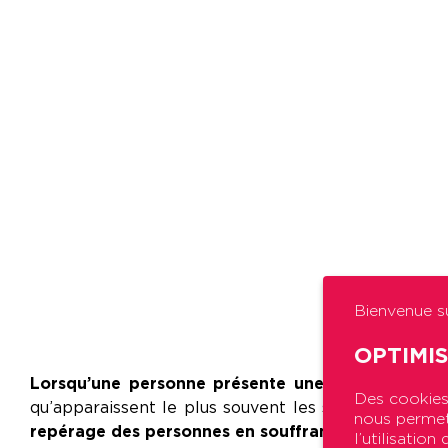
Bienvenue su
OPTIMI
Lorsqu’une personne présente une souffrance psy
Des cookies 
qu’apparaissent le plus souvent les signes de détres
nous permett
repérage des personnes en souffrance, l’accompag
l’utilisatio