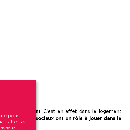
ans son logement
. C’est en effet dans le logement
site pour
e…
Les bailleurs sociaux ont un rôle à jouer dans le
uentation et
eur logement.
 réseaux