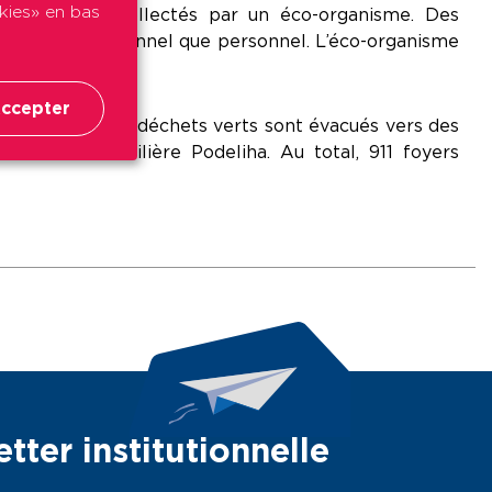
okies» en bas
imante
sont collectés par un éco-organisme. Des
 d’usage professionnel que personnel. L’éco-organisme
ccepter
nnes par an. Ces déchets verts sont évacués vers des
9 sites d’Immobilière Podeliha. Au total, 911 foyers
tter institutionnelle