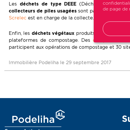
confidential
Les
déchets de type DEEE
(Déchet d'Equipemen
de page de n
collecteurs de piles usagées
sont par ailleurs insta
Screlec
est en charge de la collecte.
Enfin, les
déchets végétaux
produits par l’entretie
plateformes de compostage. Des
composteurs co
participent aux opérations de compostage et 30 site
Immobilière Podeliha le 29 septembre 2017
S