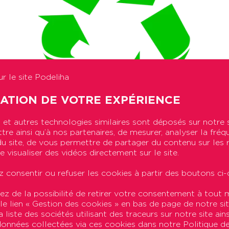
r le site Podeliha
SATION DE VOTRE EXPÉRIENCE
et autres technologies similaires sont déposés sur notre 
re ainsi qu’à nos partenaires, de mesurer, analyser la fréq
n du site, de vous permettre de partager du contenu sur les
s le développement durable
. L’entreprise adopte des
e visualiser des vidéos directement sur le site.
, de l’entretien et de l’exploitation de son patrimo
 consentir ou refuser les cookies à partir des boutons ci-
ez de la possibilité de retirer votre consentement à tou
i des déchets issus des chantiers de la Régie et de l’a
 le lien « Gestion des cookies » en bas de page de notre sit
2016, 42,1 tonnes de déchets de ce type ont été transfér
 liste des sociétés utilisant des traceurs sur notre site ains
 données collectées via ces cookies dans notre Politique d