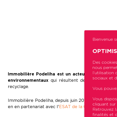
Bienvenue su
OPTIMI
Des cookies 
nous permett
l’utilisatio
Immobilière Podeliha est un acteur engagé dan
sociaux et d
environnementaux
qui résultent de la conception
recyclage.
Vous pouvez
Vous dispos
Immobilière Podeliha, depuis juin 2010, assure le
tr
cliquant sur
en en partenariat avec l'
ESAT de la Gibaudière
. En 
Retrouvez la
finalités et