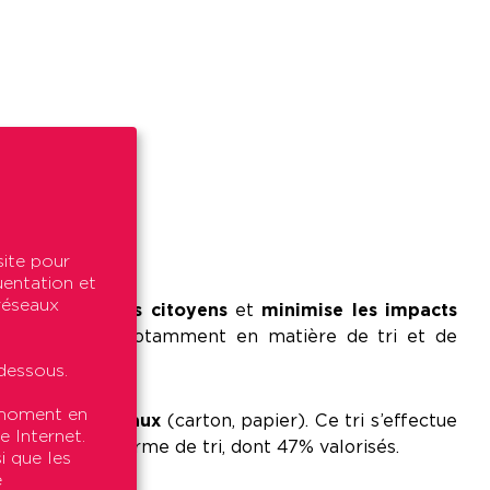
site pour
uentation et
 réseaux
comportements citoyens
et
minimise les impacts
ine immobilier, notamment en matière de tri et de
dessous.
t moment en
ctivité des bureaux
(carton, papier). Ce tri s’effectue
e Internet.
ées à la plateforme de tri, dont 47% valorisés.
i que les
e