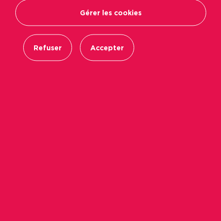
Gérer les cookies
Refuser
Accepter
Pour beaucoup étudiants ou alternants, la
période estivale est consacrée à la recherche
d’un logement. Quand ils trouvent la perle rare,
trop nombreux sont ceux qui ignorent
le
service de cautionnement gratuit « Visale »
pour les 18-30 ans,
soutenu par Action