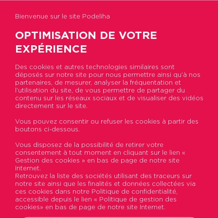
Bienvenue sur le site Podeliha
OPTIMISATION DE VOTRE
EXPÉRIENCE
Des cookies et autres technologies similaires sont
déposés sur notre site pour nous permettre ainsi qu’à nos
Accueil
>
Actualités
>
Vous êtes étudiant ou
partenaires, de mesurer, analyser la fréquentation et
alternant ? Bénéficiez gratuitement de la garantie
l’utilisation du site, de vous permettre de partager du
Visale pour votre logement !
contenu sur les réseaux sociaux et de visualiser des vidéos
directement sur le site.
Vous pouvez consentir ou refuser les cookies à partir des
Vous êtes étudiant ou
boutons ci-dessous.
alternant ? Bénéficiez
Vous disposez de la possibilité de retirer votre
consentement à tout moment en cliquant sur le lien «
gratuitement de la garantie
Gestion des cookies » en bas de page de notre site
Internet.
Visale pour votre logement
Retrouvez la liste des sociétés utilisant des traceurs sur
notre site ainsi que les finalités et données collectées via
!
ces cookies dans notre Politique de confidentialité,
accessible depuis le lien « Politique de gestion des
cookies» en bas de page de notre site Internet.
Publié le 17 juillet 2020