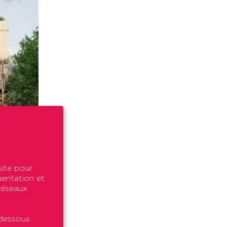
site pour
uentation et
 réseaux
dessous.