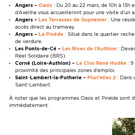
Angers –
Oasis
: Du 20 au 22 mars, de 10h à 13h 
d’Axeliha vous accueilleront pour une visite d’un
Angers –
Les Terrasses de Guynemer
: Une résid
accès direct au tramway.
Angers –
La Pinède
: Situé dans le quartier rec
de verdure.
Les Ponts-de-Cé –
Les Rives de l’Authion
: Deven
Réel Solidaire (BRS).
Corné (Loire-Authion) –
Le Clos René Hodée
: 9
proximité des principales zones d’emploi.
Saint
–
Lambert-la-Potherie –
Pluri’elles 2
: Dans 
Saint-Lambert.
À noter que les programmes Oasis et Pinède sont dé
immédiatement.