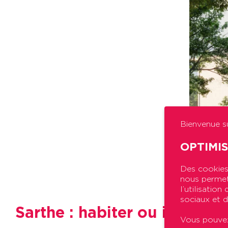
Bienvenue su
OPTIMI
Des cookies 
nous permett
l’utilisatio
sociaux et d
Sarthe : habiter ou investir
Vous pouvez