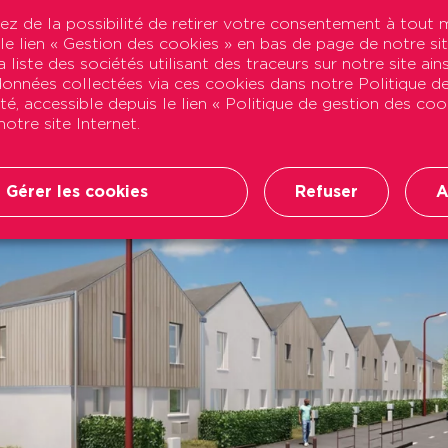
ez de la possibilité de retirer votre consentement à tou
 le lien « Gestion des cookies » en bas de page de notre sit
énéficie d’une excellente connexion avec Paris et les 
 liste des sociétés utilisant des traceurs sur notre site ains
 données collectées via ces cookies dans notre Politique d
st du centre-ville (secteur Libération). Une adresse idé
ité, accessible depuis le lien « Politique de gestion des co
otre site Internet.
 22 maisons neuves (du T3 au T5) avec jardins clos et g
Gérer les cookies
Refuser
A