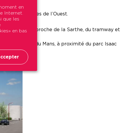
t moment en
e Internet.
autres métropoles de l’Ouest.
i que les
e
alement située, proche de la Sarthe, du tramway et
okies» en bas
arages, au sud du Mans, à proximité du parc Isaac
ccepter