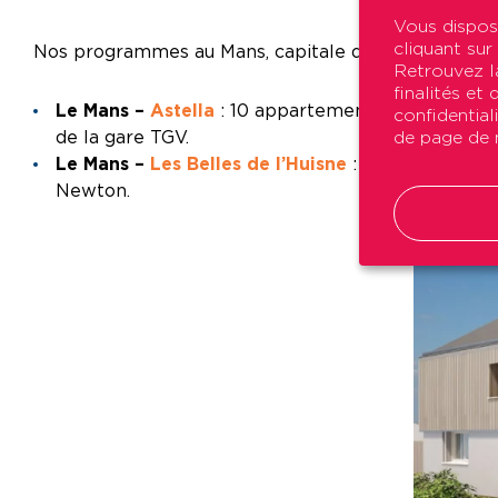
Vous dispos
cliquant sur
Nos programmes au Mans, capitale de la Sarthe qui b
Retrouvez la
finalités et
Le Mans –
Astella
: 10 appartements neufs à l’oue
confidential
de la gare TGV.
de page de n
Le Mans –
Les Belles de l’Huisne
: Un ensemble de
Newton.