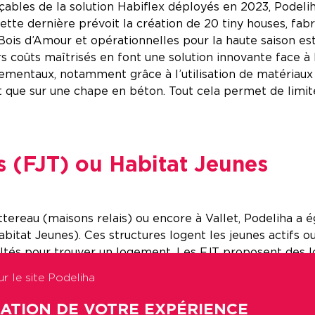
les de la solution Habiflex déployés en 2023, Podeliha
tte dernière prévoit la création de 20 tiny houses, fab
 Bois d’Amour et opérationnelles pour la haute saison est
rs coûts maîtrisés en font une solution innovante face 
ementaux, notamment grâce à l’utilisation de matériaux 
que sur une chape en béton. Tout cela permet de limiter
s (FJT) ou Habitat Jeunes
tereau (maisons relais) ou encore à Vallet, Podeliha a 
bitat Jeunes). Ces structures logent les jeunes actifs ou
ficultés pour trouver un logement. Les FJT proposent d
r le site Podeliha
SATION DE VOTRE EXPÉRIENCE