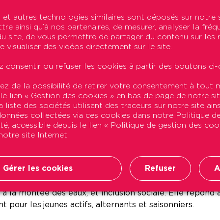
ement économique vendéen
et autres technologies similaires sont déposés sur notre 
re ainsi qu’à nos partenaires, de mesurer, analyser la fréq
n du site, de vous permettre de partager du contenu sur les
2
er de 6 hectares comprenant 550 logements et 5 000 m
e visualiser des vidéos directement sur le site.
ux et 20 logements pour le FJT). Le Foyer de Jeunes Tr
 consentir ou refuser les cookies à partir des boutons ci-
al est un secteur tendu. À Brétignolles-sur-Mer, Podeli
roix-de-Vie où Podeliha construit 14 logements pour les 
ez de la possibilité de retirer votre consentement à tou
 le lien « Gestion des cookies » en bas de page de notre sit
 liste des sociétés utilisant des traceurs sur notre site ains
ale à Noirmoutier
 données collectées via ces cookies dans notre Politique d
ité, accessible depuis le lien « Politique de gestion des co
otre site Internet.
confié à Podeliha la réalisation d’un programme de 19 l
Gérer les cookies
Refuser
A
30 ans. Cette initiative, une première dans le Grand Ou
e est adapté à une rotation élevée. La résidence incarne 
û à la montée des eaux, et inclusion sociale. Elle répon
t pour les jeunes actifs, alternants et saisonniers.