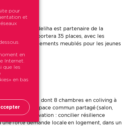
site pour
uentation et
 réseaux
de bureaux, Podeliha est partenaire de la
availleurs comportera 35 places, avec les
dessous.
ha construit 9 logements meublés pour les jeunes
jeunes actifs.
t moment en
e Internet.
i que les
e
okies» en bas
ogements sociaux, dont 8 chambres en coliving à
ccepter
est, propose un espace commun partagé (salon,
une double innovation : concilier résilience
d à une forte demande locale en logement, dans un