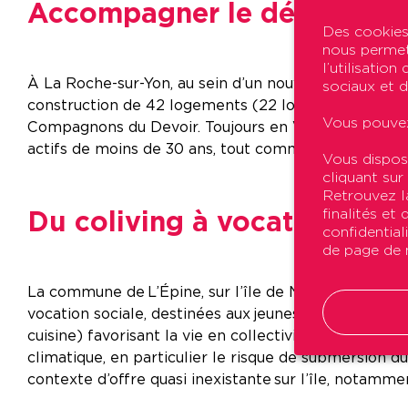
Accompagner le développ
Des cookies 
nous permett
l’utilisatio
À La Roche-sur-Yon, au sein d’un nouvel écoquarti
sociaux et d
construction de 42 logements (22 logements familia
Vous pouvez
Compagnons du Devoir. Toujours en Vendée, le littor
actifs de moins de 30 ans, tout comme Saint-Gilles-C
Vous dispos
cliquant sur
Retrouvez la
Du coliving à vocation soci
finalités et
confidential
de page de n
La commune de L’Épine, sur l’île de Noirmoutier, a 
vocation sociale, destinées aux jeunes de moins de 
cuisine) favorisant la vie en collectivité. Ce systèm
climatique, en particulier le risque de submersion d
contexte d’offre quasi inexistante sur l’île, notammen