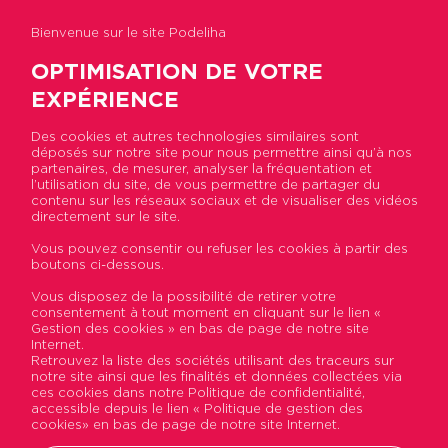
Bienvenue sur le site Podeliha
OPTIMISATION DE VOTRE
EXPÉRIENCE
Des cookies et autres technologies similaires sont
déposés sur notre site pour nous permettre ainsi qu’à nos
Accueil
>
Actualités
>
Podeliha, partenaire des
partenaires, de mesurer, analyser la fréquentation et
collectivités face à la rareté du foncier
l’utilisation du site, de vous permettre de partager du
contenu sur les réseaux sociaux et de visualiser des vidéos
directement sur le site.
Podeliha, partenaire des
Vous pouvez consentir ou refuser les cookies à partir des
boutons ci-dessous.
collectivités face à la rareté
Vous disposez de la possibilité de retirer votre
du foncier
consentement à tout moment en cliquant sur le lien «
Gestion des cookies » en bas de page de notre site
Internet.
Publié le 08 décembre 2025
Retrouvez la liste des sociétés utilisant des traceurs sur
notre site ainsi que les finalités et données collectées via
ces cookies dans notre Politique de confidentialité,
Opérateur global de l’immobilier, Podeliha
accessible depuis le lien « Politique de gestion des
affirme sa volonté de co construire des
cookies» en bas de page de notre site Internet.