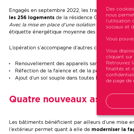
Des cookies 
Engagés en septembre 2022, les travaux de réhabili
nous permett
les 256 logements
de la résidence Gabriel Baron. «
l’utilisatio
Avec la mise en place d’une isolation thermique extér
sociaux et d
étiquette énergétique moyenne des logements qui do
Vous pouvez
L’opération s’accompagne d’autres changements pou
Vous dispos
cliquant sur
Retrouvez la
Renouvellement des appareils sanitaires (rempla
finalités et
Réfection de la faïence et de la peinture dans les
confidential
Ajout d’un sol souple dans toutes les pièces.
de page de n
Quatre nouveaux ascenseurs
Les bâtiments bénéficient par ailleurs d’une mise e
l’extérieur permet quant à elle de
moderniser la fa