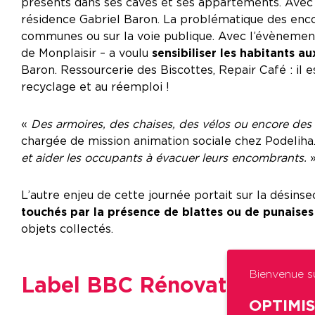
présents dans ses caves et ses appartements. Avec 
résidence Gabriel Baron. La problématique des enco
communes ou sur la voie publique. Avec l’évènement «
de Monplaisir – a voulu
sensibiliser les habitants 
Baron. Ressourcerie des Biscottes, Repair Café : il 
recyclage et au réemploi !
«
Des armoires, des chaises, des vélos ou encore des v
chargée de mission animation sociale chez Podeliha
et aider les occupants à évacuer leurs encombrants.
L’autre enjeu de cette journée portait sur la désinse
touchés par la présence de blattes ou de punaises 
objets collectés.
Bienvenue su
Label BBC Rénovation en v
OPTIMI