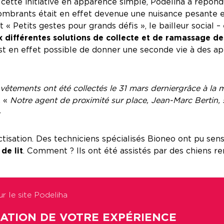
cette initiative en apparence simple, Podeliha a répond
mbrants était en effet devenue une nuisance pesante en
 Petits gestes pour grands défis », le bailleur social –
aux différentes solutions de collecte et de ramassage
est en effet possible de donner une seconde vie à des a
êtements ont été collectés le 31 mars dernier grâce à la 
. «
Notre agent de proximité sur place, Jean-Marc Bertin,
»
ctisation. Des techniciens spécialisés Bioneo ont pu sens
de lit
. Comment ? Ils ont été assistés par des chiens ren
r le site Podeliha
ue
SATION DE VOTRE EXPÉRIENCE