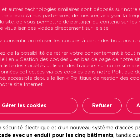
et autres technologies similaires sont déposés sur notre 
tation s’acheveront en janvier 2024 avec à la clé
une fo
re ainsi qu’à nos partenaires, de mesurer, analyser la fréq
C’est l’objectif n°1 de cette réhabilitation
» souligne Thiba
n du site, de vous permettre de partager du contenu sur les
ieure, le remplacement des menuiseries et des portes pali
e visualiser des vidéos directement sur le site.
it passer de D à C voire B, et surtout des charges min
 consentir ou refuser les cookies à partir des boutons ci-
r les logements :
ez de la possibilité de retirer votre consentement à tou
 le lien « Gestion des cookies » en bas de page de notre sit
 liste des sociétés utilisant des traceurs sur notre site ains
cement des baignoires par des douches pour les T1/T2/T
 données collectées via ces cookies dans notre Politique d
 pièces humides ;
ité, accessible depuis le lien « Politique de gestion des co
otre site Internet.
 et des logements pour seni
Gérer les cookies
Refuser
A
n sécurité électrique et d’un nouveau système d’accès pa
çade avec un enduit pour les cinq bâtiments
, tandis q