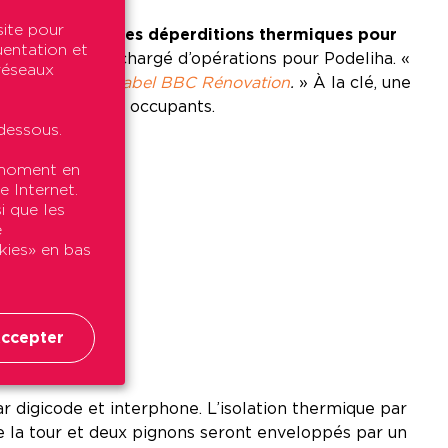
site pour
rte réduction des déperditions thermiques pour
uentation et
ud Agoulon, le chargé d’opérations pour Podeliha. «
 réseaux
ères, on vise le
label BBC Rénovation
.
» À la clé, une
imisées pour les occupants.
dessous.
t moment en
e Internet.
i que les
3) ;
e
okies» en bas
ors
ccepter
r digicode et interphone. L’isolation thermique par
ue la tour et deux pignons seront enveloppés par un