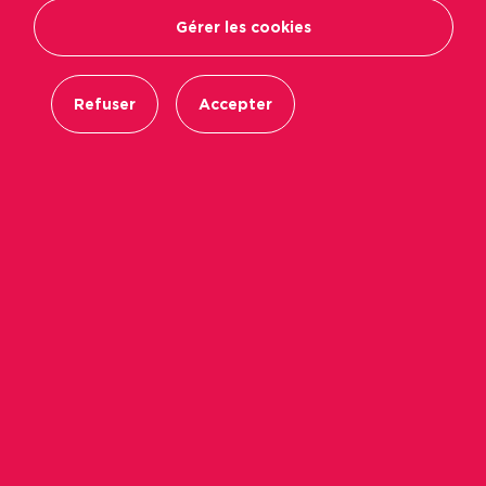
Gérer les cookies
Refuser
Accepter
Avec plus de 400 collaborateurs et plusieurs
dizaines de recrutements par an, Podeliha est
confronté quotidiennement aux enjeux de la
marque employeur. Le bailleur social a
développé une stratégie pour attirer et fidéliser
les talents, en veillant notamment à leur
satisfaction et leur bien-être.
Valoriser l’image de l’entreprise