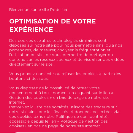
Bienvenue sur le site Podeliha
OPTIMISATION DE VOTRE
EXPÉRIENCE
Des cookies et autres technologies similaires sont
déposés sur notre site pour nous permettre ainsi qu’à nos
Accueil
>
Actualités
>
Comment Podeliha a
partenaires, de mesurer, analyser la fréquentation et
modernisé sa marque employeur
l’utilisation du site, de vous permettre de partager du
contenu sur les réseaux sociaux et de visualiser des vidéos
directement sur le site.
Comment Podeliha a
Vous pouvez consentir ou refuser les cookies à partir des
boutons ci-dessous.
modernisé sa marque
Vous disposez de la possibilité de retirer votre
employeur
consentement à tout moment en cliquant sur le lien «
Gestion des cookies » en bas de page de notre site
Internet.
Publié le 17 janvier 2023
Retrouvez la liste des sociétés utilisant des traceurs sur
notre site ainsi que les finalités et données collectées via
ces cookies dans notre Politique de confidentialité,
accessible depuis le lien « Politique de gestion des
cookies» en bas de page de notre site Internet.