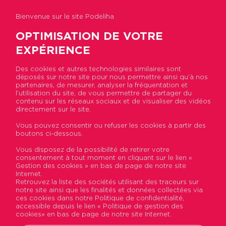
Bienvenue sur le site Podeliha
OPTIMISATION DE VOTRE
EXPÉRIENCE
Des cookies et autres technologies similaires sont
déposés sur notre site pour nous permettre ainsi qu’à nos
Accueil
>
Actualités
>
La proximité en
partenaires, de mesurer, analyser la fréquentation et
permanences
l’utilisation du site, de vous permettre de partager du
contenu sur les réseaux sociaux et de visualiser des vidéos
directement sur le site.
La proximité en
Vous pouvez consentir ou refuser les cookies à partir des
boutons ci-dessous.
permanences
Vous disposez de la possibilité de retirer votre
consentement à tout moment en cliquant sur le lien «
Publié le 15 mai 2024
Gestion des cookies » en bas de page de notre site
Internet.
Retrouvez la liste des sociétés utilisant des traceurs sur
Podeliha, premier bailleur des Pays de la
notre site ainsi que les finalités et données collectées via
Loire, déploie sur l'agglomération d'Angers
ces cookies dans notre Politique de confidentialité,
accessible depuis le lien « Politique de gestion des
un réseau de permanences de proximité pour
cookies» en bas de page de notre site Internet.
ses résidents. Un service déjà plébiscité dont