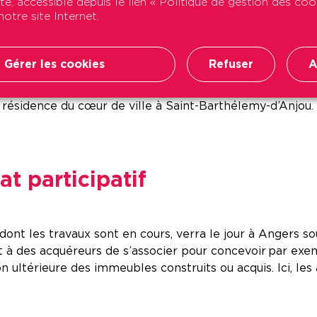
ité, accessible depuis le lien « Politique de gestion des co
icile des personnes âgées.
otre site Internet.
usages et habitudes du locataire dans son logement pour 
Gérer les cookies
Refuser
A
vec une activation et un paramétrage des fonctionnalités 
sidence du cœur de ville à Saint-Barthélemy-d’Anjou. Ce
at participatif
 dont les travaux sont en cours, verra le jour à Angers s
 à des acquéreurs de s’associer pour concevoir par exe
n ultérieure des immeubles construits ou acquis. Ici, le