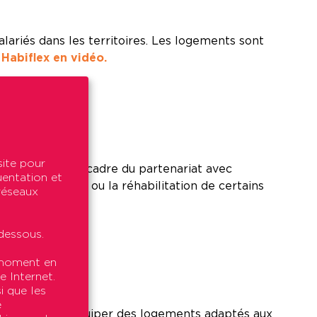
lariés dans les territoires. Les logements sont
 Habiflex en vidéo.
site pour
ulaire dans le cadre du partenariat avec
uentation et
 la démolition ou la réhabilitation de certains
 réseaux
dessous.
t moment en
e Internet.
i que les
e
t consiste à équiper des logements adaptés aux