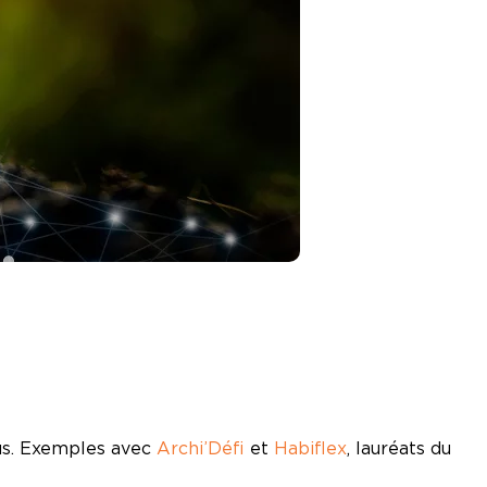
tus. Exemples avec
Archi’Défi
et
Habiflex
, lauréats du