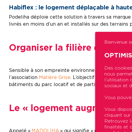
Habiflex : le logement déplaçable à hau
Podeliha déploie cette solution à travers sa marque
livrés en moins d’un an et installés sur des terrains
Bienvenue su
Organiser la filière de rée
OPTIMI
Des cookies 
Sensible à son empreinte environnementale, Podelih
nous permett
l’association
Matière Grise
. L’objectif est de mettr
l’utilisatio
bâtiments du parc locatif et de participer à la mise e
sociaux et d
Vous pouvez
Le « logement augmenté » 
Vous dispos
cliquant sur
Retrouvez la
finalités et
Appelé «
MADOLIHA
» qui signifie « pour un Meil