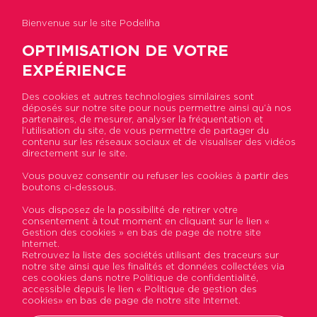
Bienvenue sur le site Podeliha
OPTIMISATION DE VOTRE
EXPÉRIENCE
Des cookies et autres technologies similaires sont
déposés sur notre site pour nous permettre ainsi qu’à nos
Accueil
>
Actualités
>
Amélioration du cadre de
partenaires, de mesurer, analyser la fréquentation et
vie : Podeliha à l’initiative
l’utilisation du site, de vous permettre de partager du
contenu sur les réseaux sociaux et de visualiser des vidéos
directement sur le site.
Amélioration du cadre de
Vous pouvez consentir ou refuser les cookies à partir des
boutons ci-dessous.
vie : Podeliha à l’initiative
Vous disposez de la possibilité de retirer votre
consentement à tout moment en cliquant sur le lien «
Publié le 27 septembre 2024
Gestion des cookies » en bas de page de notre site
Internet.
Retrouvez la liste des sociétés utilisant des traceurs sur
Premier bailleur des Pays de la Loire,
notre site ainsi que les finalités et données collectées via
Podeliha multiplie les actions de proximité
ces cookies dans notre Politique de confidentialité,
accessible depuis le lien « Politique de gestion des
pour améliorer le cadre de vie de ses
cookies» en bas de page de notre site Internet.
résidents. L'entreprise sociale pour l'habitat