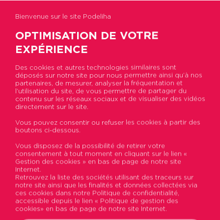
Bienvenue sur le site Podeliha
OPTIMISATION DE VOTRE
EXPÉRIENCE
Des cookies et autres technologies similaires sont
déposés sur notre site pour nous permettre ainsi qu’à nos
Accueil
>
Actualités
>
Recrutement : Podeliha
partenaires, de mesurer, analyser la fréquentation et
croit en l’alternance
l’utilisation du site, de vous permettre de partager du
contenu sur les réseaux sociaux et de visualiser des vidéos
directement sur le site.
Recrutement : Podeliha
Vous pouvez consentir ou refuser les cookies à partir des
boutons ci-dessous.
croit en l’alternance
Vous disposez de la possibilité de retirer votre
consentement à tout moment en cliquant sur le lien «
Publié le 11 avril 2023
Gestion des cookies » en bas de page de notre site
Internet.
Retrouvez la liste des sociétés utilisant des traceurs sur
L’alternance est un axe fort de la politique de
notre site ainsi que les finalités et données collectées via
recrutement de Podeliha. Près d’une dizaine
ces cookies dans notre Politique de confidentialité,
accessible depuis le lien « Politique de gestion des
de postes sont à pourvoir chaque année pour
cookies» en bas de page de notre site Internet.
intégrer l’entreprise et mener à bien des